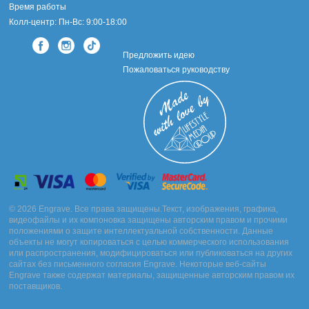
чтобы предотвратить стук
жетона
о другие
Время работы
предметы, и обезопасить владельца. Цепочка
Колл-центр: Пн-Вс: 9:00-18:00
длиной 60 см, на которой носится
большинство
армейских жетонов
, также
Предложить идею
изготовлена из нержавеющей стали 316L. Она
никогда не окисляется, не темнеет и не оставляет
Пожаловаться руководству
следов на шее или одежде.
У нас вы можете заказать уникальную гравировку по
собственному проекту. Это может быть любое
изображение, даже фото. Также мы предлагаем на
выбор множество популярных вариантов гравировок
для
армейских жетонов
.
Выберите свой вариант отделки
жетона
–
оксидирование или даже покрытие золотом 22
карата. Превратите ваш
армейский жетон
в
стильный аксессуар!
© 2026 Engrave. Все права защищены.Текст, изображения, графика,
видеофайлы и их компоновка защищены авторским правом и прочими
положениями о защите интеллектуальной собственности. Данные
объекты не могут копироваться с целью коммерческого использования
или распространения, модифицироваться или публиковаться на других
сайтах без письменного согласия Engrave. Некоторые веб-сайты
Engrave также содержат материалы, защищенные авторским правом их
поставщиков.