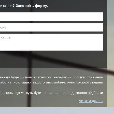
итання? Заповніть форму:
авжди буде зі своїм власником, нагадуючи про той приємний
або напису: марки вашого автомобіля, імені коханої людини
ображень, що можуть бути на них нанесені, дозволяє підібрати
читати далі…
я зображення. Форма брелоків іменних переважно кругла або
чудовим стильним подарунком для коханої людини або модним