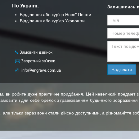
По Україні:
Залишились п
Відділення або кур'єр Нової Пошти
Відділення або кур'єр Укрпошти
Замовити дзвінок
Зворотний зв’язок
Надіслати
@
info@engrave.com.ua
ням, ви робите дуже практичне придбання. Цей невеликий предмет з
замовити і для себе брелок з гравіюванням будь-якого зображення 
в, але тільки зараз вони стали дійсно доступними, а різноманіття з
 робляться прикраси, так і в технології виготовлення і нанесенн
ами й обрисами солдатський жетон НАТО. Такі прикраси стануть 