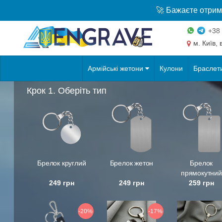
🚀 Бажаєте отрим
+38 
м. Київ,
Армійські жетони
Кулони
Браслет
Крок 1. Оберіть тип
Брелок круглий
Брелок жетон
Брелок
прямокутний
249 грн
249 грн
259 грн
-20%
-17%