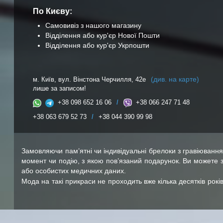
По Києву:
Самовивіз з нашого магазину
Відділення або кур'єр Нової Пошти
Відділення або кур'єр Укрпошти
(див. на карте)
м. Київ, вул. Вінстона Черчилля, 42е
лише за записом!
+38 098 652 16 06
/
+38 066 247 71 48
+38 063 679 52 73
/
+38 044 390 99 98
Замовляючи пам’ятні чи індивідуальні брелоки з гравіюван
момент чи подію, з якою пов’язаний подарунок. Ви можете 
або особистих медичних даних.
Мода на такі прикраси не проходить вже кілька десятків рокі
варіант на будь-який смак.
Якими бувають брелоки іменні
Відмінності можуть бути як в формі та матеріалі, з якого
прямокутна з округленими краями, яка повторює за габарит