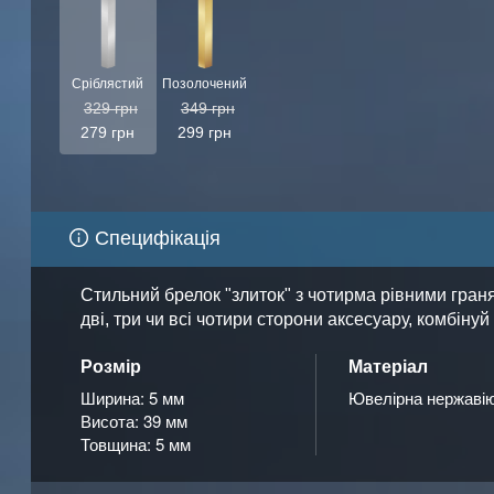
Сріблястий
Позолочений
329 грн
349 грн
279 грн
299 грн
Специфікація
Стильний брелок "злиток" з чотирма рівними граня
дві, три чи всі чотири сторони аксесуару, комбін
Розмір
Матеріал
Ширина: 5 мм
Ювелірна нержавію
Висота: 39 мм
Товщина: 5 мм