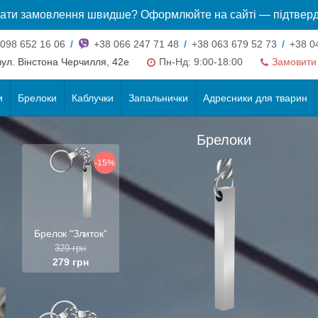
ати замовлення швидше? Оформлюйте на сайті — підтверд
098 652 16 06
/
+38 066 247 71 48
/
+38 063 679 52 73
/
+38 04
 вул. Вінстона Черчилля, 42е
Пн-Нд: 9:00-18:00
Замовити 
и
Брелоки
Каблучки
Запальнички
Адресники для тварин
Брелоки
-15%
Брелок "Злиток"
329 грн
279 грн