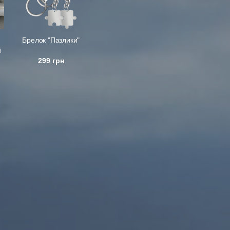
Брелок "Пазлики"
й
299 грн