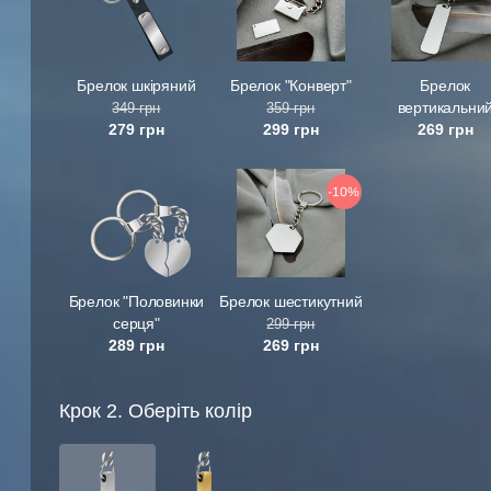
Брелок шкіряний
Брелок "Конверт"
Брелок
вертикальни
349 грн
359 грн
279 грн
299 грн
269 грн
-10%
Брелок "Половинки
Брелок шестикутний
серця"
299 грн
289 грн
269 грн
Крок 2. Оберіть колір