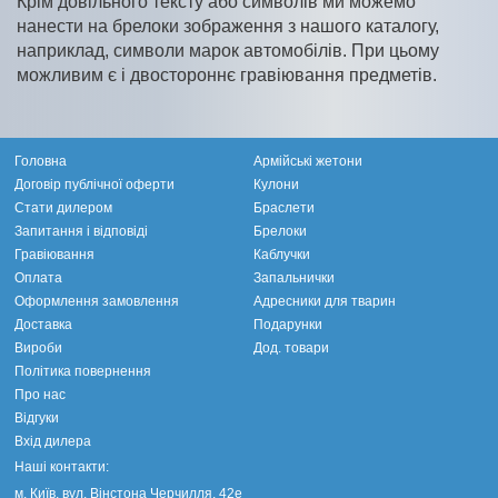
Крім довільного тексту або символів ми можемо
нанести на брелоки зображення з нашого каталогу,
наприклад, символи марок автомобілів. При цьому
можливим є і двостороннє гравіювання предметів.
Головна
Армійські жетони
Договір публічної оферти
Кулони
Стати дилером
Браслети
Запитання і відповіді
Брелоки
Гравіювання
Каблучки
Оплата
Запальнички
Оформлення замовлення
Адресники для тварин
Доставка
Подарунки
Вироби
Дод. товари
Політика повернення
Про нас
Відгуки
Вхід дилера
Наші контакти:
м. Київ, вул. Вінстона Черчилля, 42е