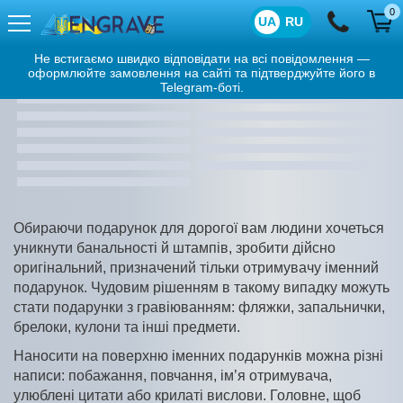
0
UA
RU
Подарунки
Не встигаємо швидко відповідати на всі повідомлення —
оформлюйте замовлення на сайті та підтверджуйте його в
Telegram-боті.
Замочки
Фляги
Медалі
Запонки
Ручки
Візитниці
перейти в каталог
перейти в каталог
Обкладинки на паспорт
Складані ножі
перейти в каталог
перейти в каталог
Картхолдер
Костери
перейти в каталог
перейти в каталог
Кристал
перейти в каталог
перейти в каталог
перейти в каталог
перейти в каталог
перейти в каталог
Обираючи подарунок для дорогої вам людини хочеться
уникнути банальності й штампів, зробити дійсно
оригінальний, призначений тільки отримувачу іменний
подарунок. Чудовим рішенням в такому випадку можуть
стати подарунки з гравіюванням: фляжки, запальнички,
брелоки, кулони та інші предмети.
Наносити на поверхню іменних подарунків можна різні
написи: побажання, повчання, ім’я отримувача,
улюблені цитати або крилаті вислови. Головне, щоб