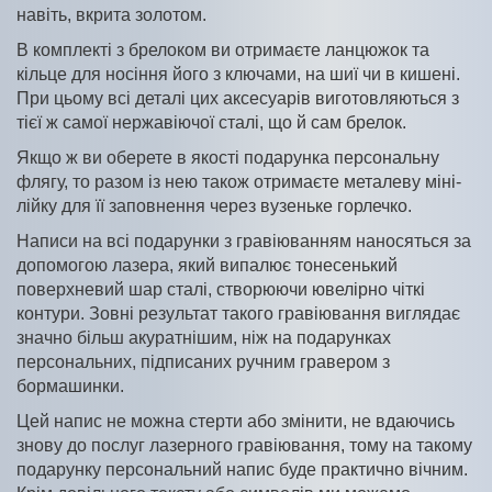
навіть, вкрита золотом.
В комплекті з брелоком ви отримаєте ланцюжок та
кільце для носіння його з ключами, на шиї чи в кишені.
При цьому всі деталі цих аксесуарів виготовляються з
тієї ж самої нержавіючої сталі, що й сам брелок.
Якщо ж ви оберете в якості подарунка персональну
флягу, то разом із нею також отримаєте металеву міні-
лійку для її заповнення через вузеньке горлечко.
Написи на всі подарунки з гравіюванням наносяться за
допомогою лазера, який випалює тонесенький
поверхневий шар сталі, створюючи ювелірно чіткі
контури. Зовні результат такого гравіювання виглядає
значно більш акуратнішим, ніж на подарунках
персональних, підписаних ручним гравером з
бормашинки.
Цей напис не можна стерти або змінити, не вдаючись
знову до послуг лазерного гравіювання, тому на такому
подарунку персональний напис буде практично вічним.