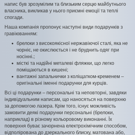
напис був зрозумілим та близьким серцю майбутнього
власника, викликав у нього приємні емоції та теплі
спогади.
Наша компанія пропонує наступні види подарунків з
гравіюванням:
брелоки з високоякісної нержавіючої сталі, яка не
чорніє, не окислюється і не бруднить одяг при
носінні.;
місткі та надійні металеві фляжки, що легко
поміщаються в кишені;
вантажні запальнички з коліщатком-кременем –
оригінальні іменні подарунки для курців.
Всі ці подарунки – персональні та неповторні, завдяки
індивідуальним написам, що наносяться на поверхню
за допомогою лазера. Крім того, існує можливість
замовити деякі подарунки персональні (брелоки,
наприклад) в різному кольоровому виконанні. Їх
поверхня буває зачорнена електрохімічним способом,
відполірована до дзеркального блиску, матована або,