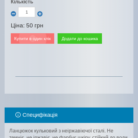
Кількість
Ціна:
50 грн
Купити в один клік
Додати до кошика
Специфікація
Ланцюжок кульковий з неіржавіючої сталі. Не
темніє, не іржавіє, не фарбує шкіру, стійкий до води.